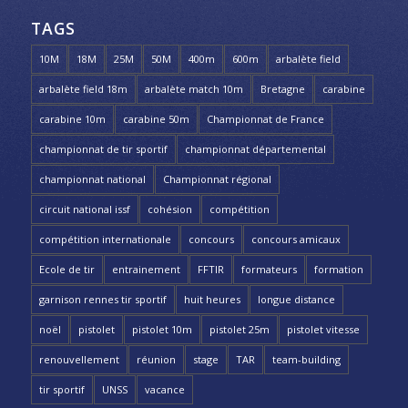
TAGS
10M
18M
25M
50M
400m
600m
arbalète field
arbalète field 18m
arbalète match 10m
Bretagne
carabine
carabine 10m
carabine 50m
Championnat de France
championnat de tir sportif
championnat départemental
championnat national
Championnat régional
circuit national issf
cohésion
compétition
compétition internationale
concours
concours amicaux
Ecole de tir
entrainement
FFTIR
formateurs
formation
garnison rennes tir sportif
huit heures
longue distance
noël
pistolet
pistolet 10m
pistolet 25m
pistolet vitesse
renouvellement
réunion
stage
TAR
team-building
tir sportif
UNSS
vacance