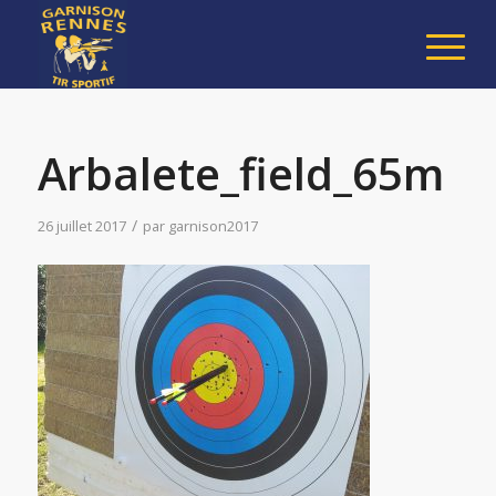
Arbalete_field_65m
/
26 juillet 2017
par
garnison2017