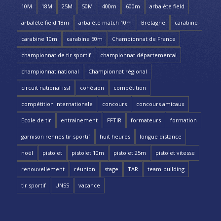
10M
18M
25M
50M
400m
600m
arbalète field
arbalète field 18m
arbalète match 10m
Bretagne
carabine
carabine 10m
carabine 50m
Championnat de France
championnat de tir sportif
championnat départemental
championnat national
Championnat régional
circuit national issf
cohésion
compétition
compétition internationale
concours
concours amicaux
Ecole de tir
entrainement
FFTIR
formateurs
formation
garnison rennes tir sportif
huit heures
longue distance
noël
pistolet
pistolet 10m
pistolet 25m
pistolet vitesse
renouvellement
réunion
stage
TAR
team-building
tir sportif
UNSS
vacance