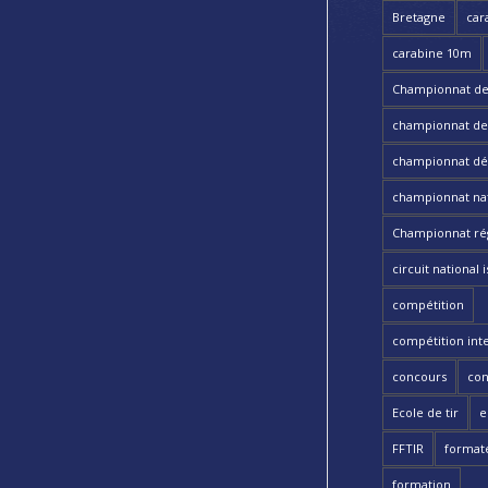
Bretagne
car
carabine 10m
Championnat de
championnat de t
championnat dé
championnat nat
Championnat ré
circuit national i
compétition
compétition int
concours
con
Ecole de tir
e
FFTIR
format
formation