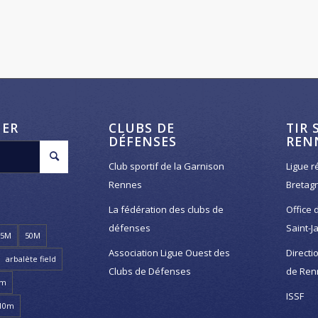
HER
CLUBS DE
TIR 
DÉFENSES
REN
Club sportif de la Garnison
Ligue r
Rennes
Bretag
La fédération des clubs de
Office 
défenses
Saint-J
25M
50M
Association Ligue Ouest des
Directi
arbalète field
Clubs de Défenses
de Ren
8m
ISSF
 10m