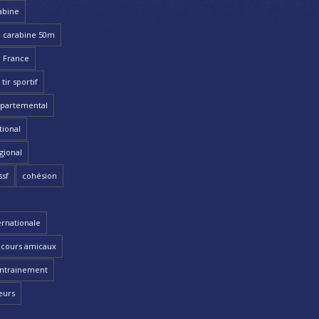
abine
carabine 50m
 France
ir sportif
partemental
ional
gional
ssf
cohésion
ernationale
cours amicaux
ntrainement
eurs