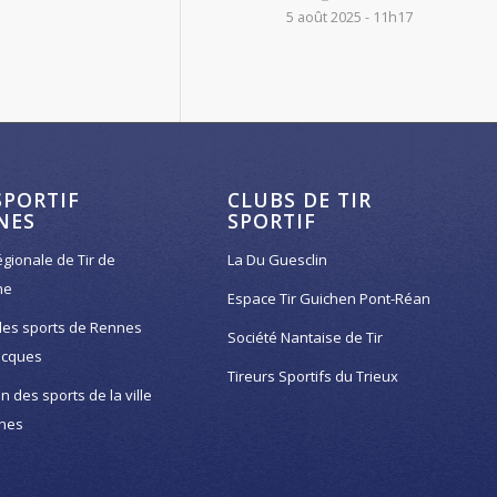
5 août 2025 - 11h17
SPORTIF
CLUBS DE TIR
NES
SPORTIF
égionale de Tir de
La Du Guesclin
ne
Espace Tir Guichen Pont-Réan
des sports de Rennes
Société Nantaise de Tir
acques
Tireurs Sportifs du Trieux
on des sports de la ville
nes