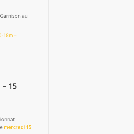
 Garnison au
0-18m –
 – 15
pionnat
le
mercredi 15