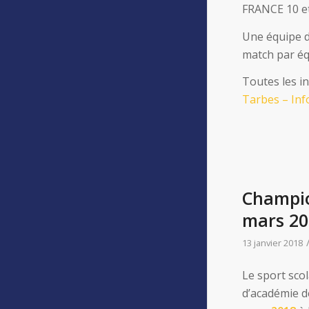
FRANCE 10 e
Une équipe d
match par éq
Toutes les in
Tarbes – Inf
Champio
mars 20
13 janvier 2018
Le sport scol
d’académie d