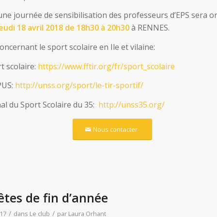
 une journée de sensibilisation des professeurs d’EPS sera o
eudi 18 avril 2018 de 18h30 à 20h30
à RENNES.
concernant le sport scolaire en Ile et vilaine:
t scolaire:
https://www.fftir.org/fr/
sport_scolaire
PUS:
http://unss.org/sport/le-tir-
sportif/
al du Sport Scolaire du 35:
http://unss35.org/
Nous contacter
êtes de fin d’année
/
/
17
dans
Le club
par
Laura Orhant