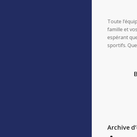
Toute l’équip
famille et vo
espérant que
sportifs. Qu
B
Archive d