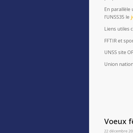
En parallèle
l’UNSS35 le
j
Liens utiles 
FFTIR et spor
UNSS site O
Union nation
Voeux f
22 décembre 20