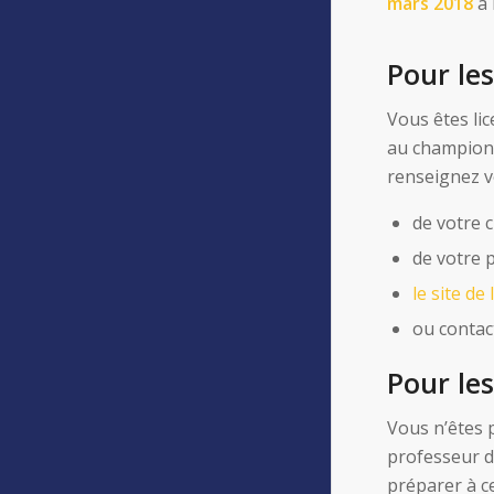
mars 2018
à 
Pour les
Vous êtes lic
au championn
renseignez 
de votre c
de votre 
le site de
ou contac
Pour les
Vous n’êtes 
professeur d
préparer à c