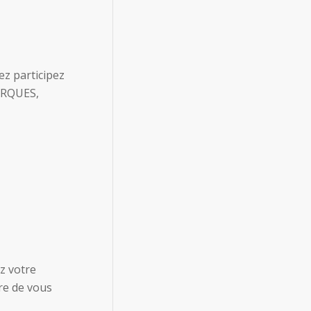
ez participez
 ARQUES,
z votre
re de vous