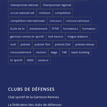
championnat national
Championnat régional
circuit national issf
cohésion
compétition
compétition internationale
concours
concours amicaux
Ecole de tir
entrainement
FFTIR
formateurs
formation
garnison rennes tir sportif
huit heures
longue distance
noël
pistolet
pistolet 10m
pistolet 25m
pistolet vitesse
renouvellement
réunion
stage
TAR
team-building
tir sportif
UNSS
vacance
CLUBS DE DÉFENSES
Club sportif de la Garnison Rennes
La fédération des clubs de défenses