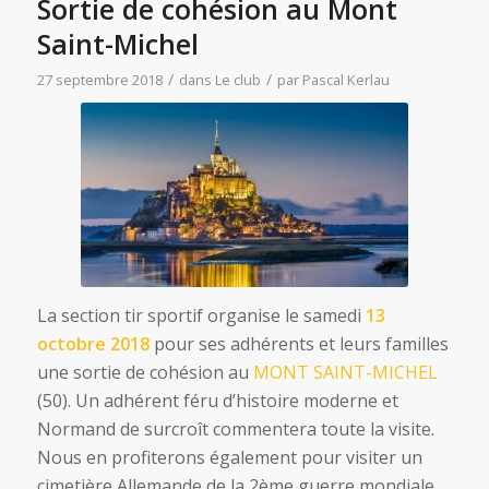
Sortie de cohésion au Mont
Saint-Michel
/
/
27 septembre 2018
dans
Le club
par
Pascal Kerlau
La section tir sportif organise le samedi
13
octobre 2018
pour ses adhérents et leurs familles
une sortie de cohésion au
MONT SAINT-MICHEL
(50). Un adhérent féru d’histoire moderne et
Normand de surcroît commentera toute la visite.
Nous en profiterons également pour visiter un
cimetière Allemande de la 2ème guerre mondiale.