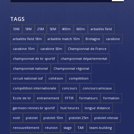
TAGS
10M
18M
25M
50M
400m
600m
arbalète field
arbalète field 18m
arbalète match 10m
Bretagne
carabine
carabine 10m
carabine 50m
Championnat de France
championnat de tir sportif
championnat départemental
championnat national
Championnat régional
circuit national issf
cohésion
compétition
compétition internationale
concours
concours amicaux
Ecole de tir
entrainement
FFTIR
formateurs
formation
garnison rennes tir sportif
huit heures
longue distance
noël
pistolet
pistolet 10m
pistolet 25m
pistolet vitesse
renouvellement
réunion
stage
TAR
team-building