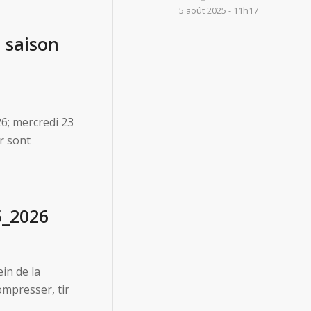
5 août 2025 - 11h17
 saison
6; mercredi 23
r sont
5_2026
ein de la
ompresser, tir