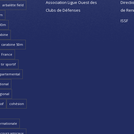
Association Ligue Ouest des
Directi
arbalète field
Clubs de Défenses
de Ren
8m
ISSF
 10m
abine
carabine 50m
 France
ir sportif
partemental
ional
gional
ssf
cohésion
ernationale
cours amicaux