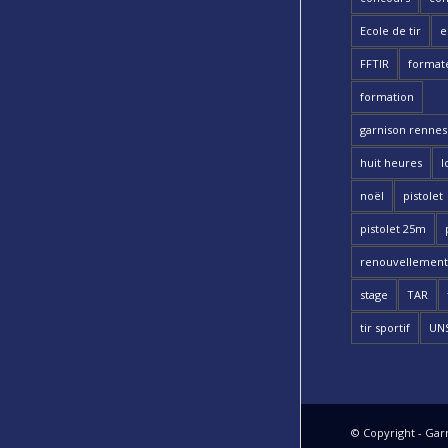
Ecole de tir
e
FFTIR
format
formation
garnison rennes 
huit heures
l
noël
pistolet
pistolet 25m
renouvellement
stage
TAR
tir sportif
UN
© Copyright - Garn