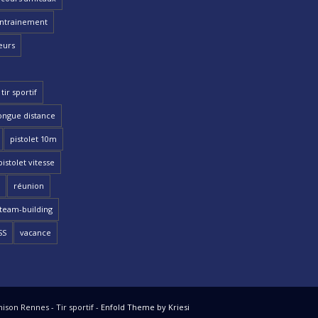
ntrainement
eurs
tir sportif
ongue distance
pistolet 10m
pistolet vitesse
réunion
team-building
SS
vacance
ison Rennes - Tir sportif -
Enfold Theme by Kriesi