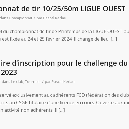
nnat de tir 10/25/50m LIGUE OUEST
/
dans
Championnat
par
Pascal Kerlau
24 du championnat de tir de Printemps de la LIGUE OUEST au
 est fixée au 24 et 25 février 2024. Il change de lieu. […]
re d’inscription pour le challenge du
 2023
/
/
dans
Le club
,
Tournois
par
Pascal Kerlau
servé exclusivement aux adhérents FCD (fédération des club
rits au CSGR titulaire d’une licence en cours. Ouverte aux mil
 activité non adhérents. Il […]