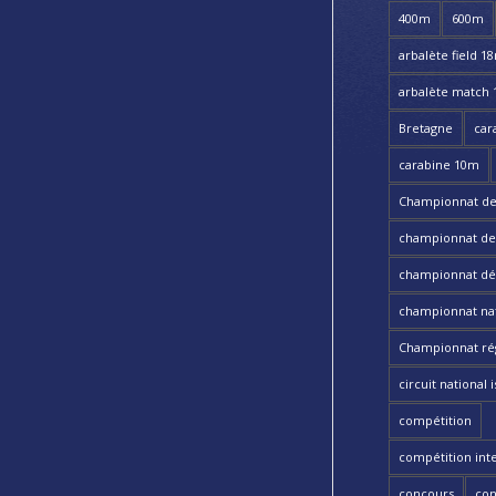
400m
600m
arbalète field 1
arbalète match
Bretagne
car
carabine 10m
Championnat de
championnat de t
championnat dé
championnat nat
Championnat ré
circuit national i
compétition
compétition int
concours
con