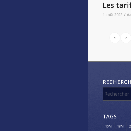
Les tari
/
1 août 2023
d
1
2
RECHERC
TAGS
10M
18M