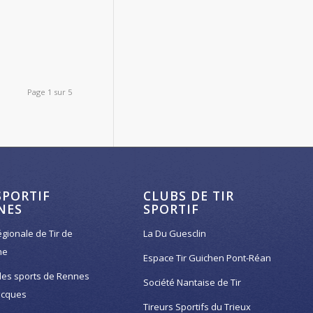
Page 1 sur 5
SPORTIF
CLUBS DE TIR
NES
SPORTIF
égionale de Tir de
La Du Guesclin
ne
Espace Tir Guichen Pont-Réan
des sports de Rennes
Société Nantaise de Tir
acques
Tireurs Sportifs du Trieux