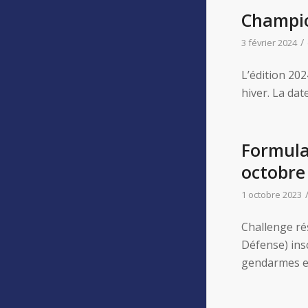
Champio
/
3 février 2024
L’édition 20
hiver. La date
Formulai
octobre
1 octobre 2023
Challenge ré
Défense) insc
gendarmes en