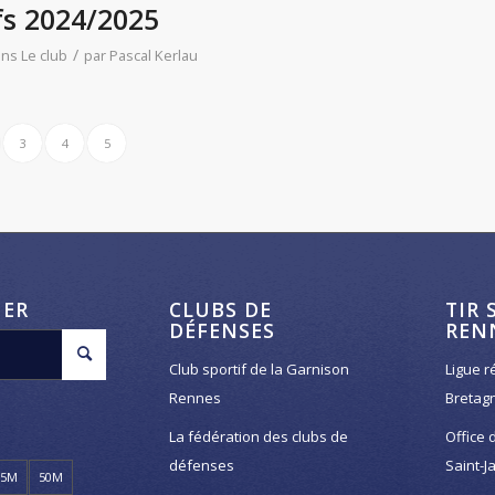
fs 2024/2025
/
ans
Le club
par
Pascal Kerlau
3
4
5
HER
CLUBS DE
TIR 
DÉFENSES
REN
Club sportif de la Garnison
Ligue r
Rennes
Bretag
La fédération des clubs de
Office 
défenses
Saint-J
25M
50M