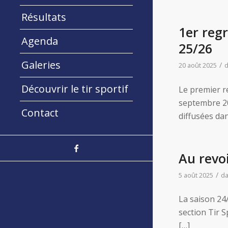
Résultats
1er reg
Agenda
25/26
Galeries
/
20 août 2025
Découvrir le tir sportif
Le premier r
septembre 202
Contact
diffusées dan
Au revo
/
5 août 2025
d
La saison 24/
section Tir S
[…]