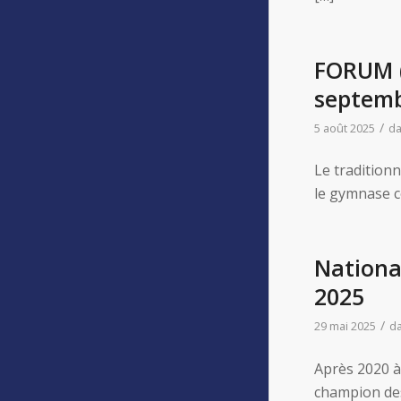
FORUM (
septemb
/
5 août 2025
d
Le tradition
le gymnase co
Nationa
2025
/
29 mai 2025
d
Après 2020 à
champion des