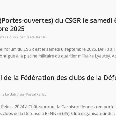
Portes-ouvertes) du CSGR le samedi 
re 2025
/
ans
Le club
par
Pascal Kerlau
nel forum du CSGR est le samedi 6 septembre 2025. De 10 à 
ntigue à la piscine militaire du quartier militaire Lyautey. A
l de la Fédération des clubs de la Dé
/
ans
Le club
par
Pascal Kerlau
 Reims, 2024 à Châteauroux, la Garnison Rennes remporte le
 clubs de la Défense à RENNES (35). Club organisateur du 