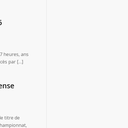
6
17 heures, ans
ccès par […]
fense
 titre de
championnat,