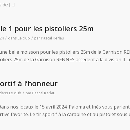
s de […]
e 1 pour les pistoliers 25m
/
/
24
dans
Le club
par
Pascal Kerlau
 une belle moisson pour les pistoliers 25m de la Garnison RE
toliers 25m de la Garnison RENNES accèdent à la division II. Ju
portif à l’honneur
/
dans
Le club
par
Pascal Kerlau
ns nos locaux le 15 avril 2024. Paloma et Inès vous parlent
tive favorite. Le tir sportif à la carabine et au pistolet sous 