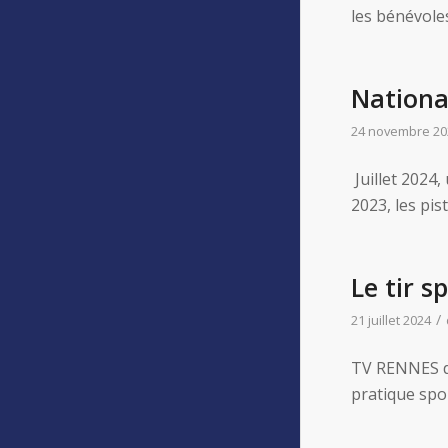
les bénévole
National
24 novembre 20
Juillet 2024,
2023, les pis
Le tir s
/
21 juillet 2024
TV RENNES da
pratique spor