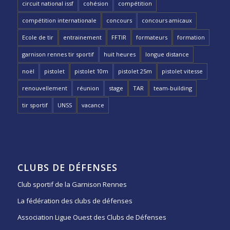
circuit national issf
cohésion
compétition
compétition internationale
concours
concours amicaux
Ecole de tir
entrainement
FFTIR
formateurs
formation
garnison rennes tir sportif
huit heures
longue distance
noël
pistolet
pistolet 10m
pistolet 25m
pistolet vitesse
renouvellement
réunion
stage
TAR
team-building
tir sportif
UNSS
vacance
CLUBS DE DÉFENSES
Club sportif de la Garnison Rennes
La fédération des clubs de défenses
Association Ligue Ouest des Clubs de Défenses