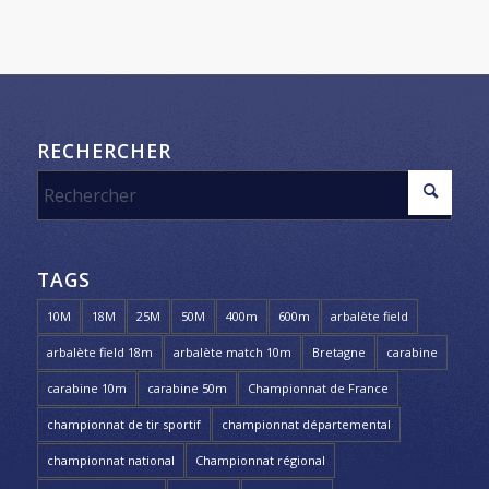
RECHERCHER
TAGS
10M
18M
25M
50M
400m
600m
arbalète field
arbalète field 18m
arbalète match 10m
Bretagne
carabine
carabine 10m
carabine 50m
Championnat de France
championnat de tir sportif
championnat départemental
championnat national
Championnat régional