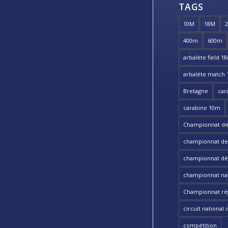
TAGS
10M
18M
400m
600m
arbalète field 1
arbalète match
Bretagne
car
carabine 10m
Championnat de
championnat de t
championnat dé
championnat nat
Championnat ré
circuit national i
compétition