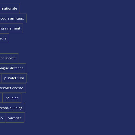
ernationale
cours amicaux
ntrainement
eurs
tir sportif
ongue distance
pistolet 10m
pistolet vitesse
réunion
team-building
SS
vacance