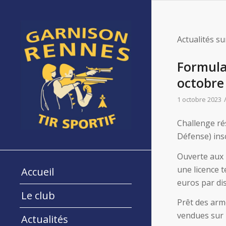
Actualités su
Formulai
octobre
1 octobre 2023
Challenge ré
Défense) insc
Ouverte aux m
une licence t
Accueil
euros par dis
Le club
Prêt des arm
vendues sur 
Actualités