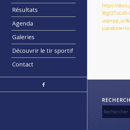
https://doc
Résultats
Wgf2TsCd5-L
usp=pp_url&
Agenda
(carabine+t
Galeries
Découvrir le tir sportif
Contact
RECHERC