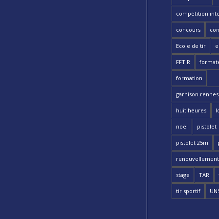
compétition int
concours
con
Ecole de tir
e
FFTIR
format
formation
garnison rennes 
huit heures
l
noël
pistolet
pistolet 25m
renouvellement
stage
TAR
tir sportif
UN