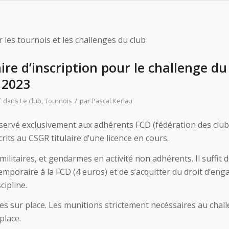
r les tournois et les challenges du club
re d’inscription pour le challenge du
 2023
/
/
dans
Le club
,
Tournois
par
Pascal Kerlau
servé exclusivement aux adhérents FCD (fédération des club
rits au CSGR titulaire d’une licence en cours.
ilitaires, et gendarmes en activité non adhérents. Il suffit 
emporaire à la FCD (4 euros) et de s’acquitter du droit d’en
cipline.
es sur place. Les munitions strictement necéssaires au chal
place.