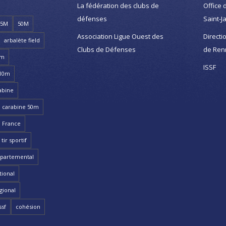
La fédération des clubs de
Office 
défenses
Saint-J
25M
50M
Association Ligue Ouest des
Directi
arbalète field
Clubs de Défenses
de Ren
8m
ISSF
 10m
abine
carabine 50m
 France
ir sportif
partemental
ional
gional
ssf
cohésion