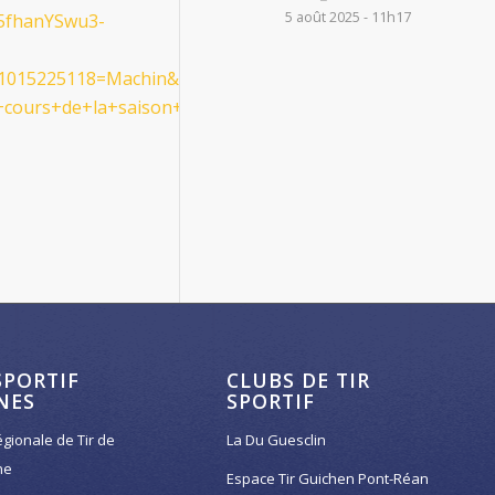
5 août 2025 - 11h17
L5fhanYSwu3-
.1015225118=Machin&entry.1049584186=18+ans+et+plus+
cours+de+la+saison+derni%C3%A8re+ou+si+militaire,+pol
SPORTIF
CLUBS DE TIR
NES
SPORTIF
égionale de Tir de
La Du Guesclin
ne
Espace Tir Guichen Pont-Réan