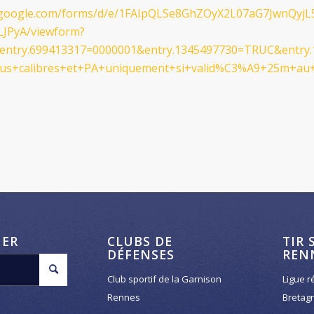
s.google.com/forms/d/e/1FAIpQLSe8GhZOyX2L07aG7JwnQyj
JPyA/viewform?
entry.699413317=0000001&entry.1345497730=TRUC&entry
ous+calibres+et+PA+uniquement+si+valid%C3%A9+25m+au+
HER
CLUBS DE
TIR 
DÉFENSES
REN
Club sportif de la Garnison
Ligue r
Rennes
Bretag