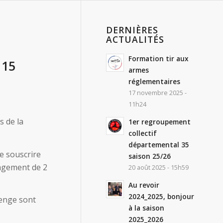
DERNIÈRES
ACTUALITÉS
Formation tir aux
 15
armes
réglementaires
17 novembre 2025 -
11h24
s de la
1er regroupement
collectif
départemental 35
de souscrire
saison 25/26
gagement de 2
20 août 2025 - 15h59
Au revoir
2024_2025, bonjour
lenge sont
à la saison
2025_2026