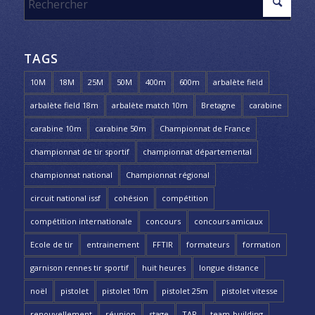
TAGS
10M
18M
25M
50M
400m
600m
arbalète field
arbalète field 18m
arbalète match 10m
Bretagne
carabine
carabine 10m
carabine 50m
Championnat de France
championnat de tir sportif
championnat départemental
championnat national
Championnat régional
circuit national issf
cohésion
compétition
compétition internationale
concours
concours amicaux
Ecole de tir
entrainement
FFTIR
formateurs
formation
garnison rennes tir sportif
huit heures
longue distance
noël
pistolet
pistolet 10m
pistolet 25m
pistolet vitesse
renouvellement
réunion
stage
TAR
team-building