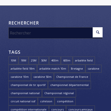
RECHERCHER
TAGS
10M
18M
25M
50M
400m
600m
arbalète field
arbalète field 18m
arbalète match 10m
Bretagne
carabine
carabine 10m
carabine 50m
Championnat de France
championnat de tir sportif
championnat départemental
championnat national
Championnat régional
circuit national issf
cohésion
compétition
compétition internationale
concours
concours amicaux