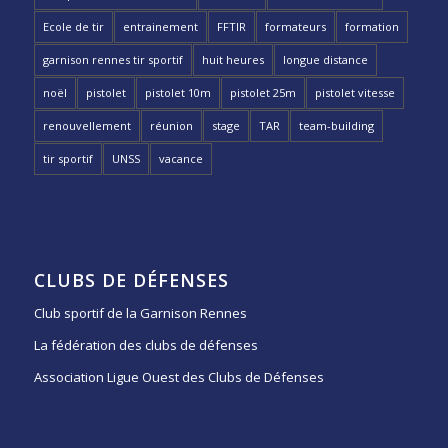
Ecole de tir
entrainement
FFTIR
formateurs
formation
garnison rennes tir sportif
huit heures
longue distance
noël
pistolet
pistolet 10m
pistolet 25m
pistolet vitesse
renouvellement
réunion
stage
TAR
team-building
tir sportif
UNSS
vacance
CLUBS DE DÉFENSES
Club sportif de la Garnison Rennes
La fédération des clubs de défenses
Association Ligue Ouest des Clubs de Défenses