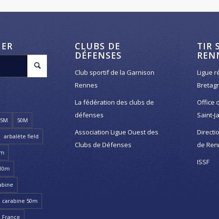
HER
CLUBS DE
TIR 
DÉFENSES
REN
Club sportif de la Garnison
Ligue r
Rennes
Bretag
La fédération des clubs de
Office 
défenses
Saint-J
25M
50M
Association Ligue Ouest des
Directi
arbalète field
Clubs de Défenses
de Ren
8m
ISSF
 10m
abine
carabine 50m
 France