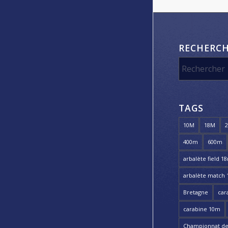
RECHERC
TAGS
10M
18M
400m
600m
arbalète field 1
arbalète match
Bretagne
car
carabine 10m
Championnat de