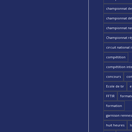
championnat de t
championnat dé
championnat nat
Championnat ré
circuit national i
compétition
compétition int
concours
con
Ecole de tir
e
FFTIR
format
formation
garnison rennes 
huit heures
l