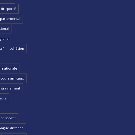
ir sportif
partemental
ional
gional
ssf
cohésion
ernationale
cours amicaux
ntrainement
eurs
tir sportif
ongue distance