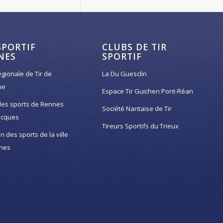
SPORTIF
CLUBS DE TIR
NES
SPORTIF
égionale de Tir de
La Du Guesclin
ne
Espace Tir Guichen Pont-Réan
des sports de Rennes
Société Nantaise de Tir
acques
Tireurs Sportifs du Trieux
on des sports de la ville
nes