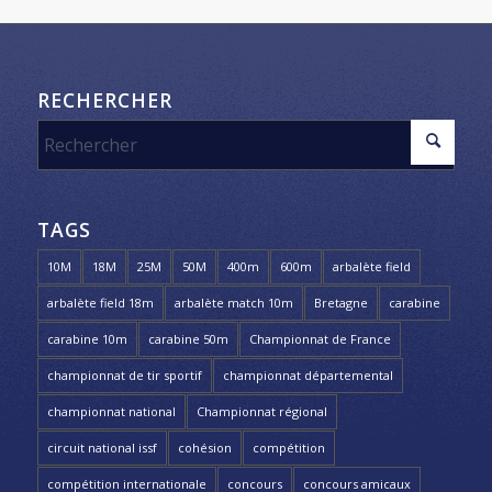
RECHERCHER
TAGS
10M
18M
25M
50M
400m
600m
arbalète field
arbalète field 18m
arbalète match 10m
Bretagne
carabine
carabine 10m
carabine 50m
Championnat de France
championnat de tir sportif
championnat départemental
championnat national
Championnat régional
circuit national issf
cohésion
compétition
compétition internationale
concours
concours amicaux