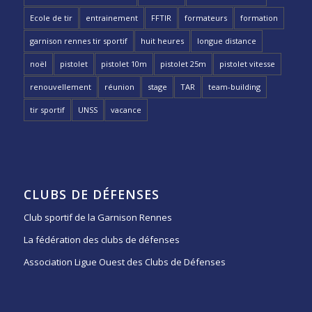
Ecole de tir
entrainement
FFTIR
formateurs
formation
garnison rennes tir sportif
huit heures
longue distance
noël
pistolet
pistolet 10m
pistolet 25m
pistolet vitesse
renouvellement
réunion
stage
TAR
team-building
tir sportif
UNSS
vacance
CLUBS DE DÉFENSES
Club sportif de la Garnison Rennes
La fédération des clubs de défenses
Association Ligue Ouest des Clubs de Défenses