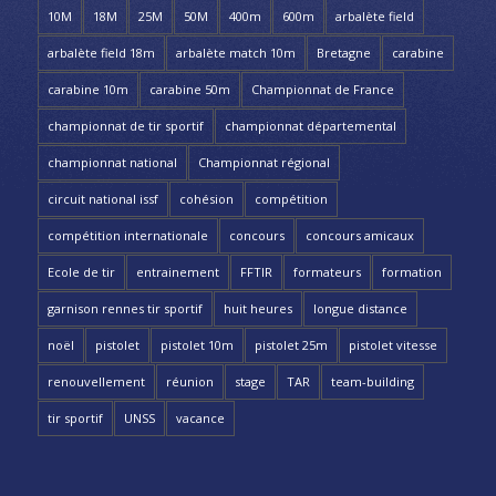
10M
18M
25M
50M
400m
600m
arbalète field
arbalète field 18m
arbalète match 10m
Bretagne
carabine
carabine 10m
carabine 50m
Championnat de France
championnat de tir sportif
championnat départemental
championnat national
Championnat régional
circuit national issf
cohésion
compétition
compétition internationale
concours
concours amicaux
Ecole de tir
entrainement
FFTIR
formateurs
formation
garnison rennes tir sportif
huit heures
longue distance
noël
pistolet
pistolet 10m
pistolet 25m
pistolet vitesse
renouvellement
réunion
stage
TAR
team-building
tir sportif
UNSS
vacance