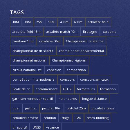
TAGS
10M
18M
25M
50M
400m
600m
arbalète field
arbalète field 18m
arbalète match 10m
Bretagne
carabine
carabine 10m
carabine 50m
Championnat de France
championnat de tir sportif
championnat départemental
championnat national
Championnat régional
circuit national issf
cohésion
compétition
compétition internationale
concours
concours amicaux
Ecole de tir
entrainement
FFTIR
formateurs
formation
garnison rennes tir sportif
huit heures
longue distance
noël
pistolet
pistolet 10m
pistolet 25m
pistolet vitesse
renouvellement
réunion
stage
TAR
team-building
tir sportif
UNSS
vacance