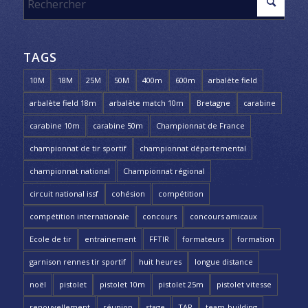
TAGS
10M
18M
25M
50M
400m
600m
arbalète field
arbalète field 18m
arbalète match 10m
Bretagne
carabine
carabine 10m
carabine 50m
Championnat de France
championnat de tir sportif
championnat départemental
championnat national
Championnat régional
circuit national issf
cohésion
compétition
compétition internationale
concours
concours amicaux
Ecole de tir
entrainement
FFTIR
formateurs
formation
garnison rennes tir sportif
huit heures
longue distance
noël
pistolet
pistolet 10m
pistolet 25m
pistolet vitesse
renouvellement
réunion
stage
TAR
team-building