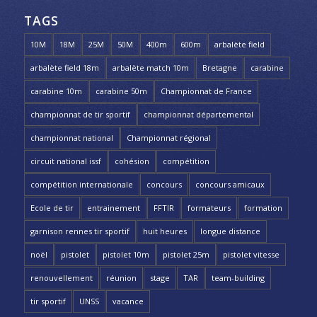
TAGS
10M
18M
25M
50M
400m
600m
arbalète field
arbalète field 18m
arbalète match 10m
Bretagne
carabine
carabine 10m
carabine 50m
Championnat de France
championnat de tir sportif
championnat départemental
championnat national
Championnat régional
circuit national issf
cohésion
compétition
compétition internationale
concours
concours amicaux
Ecole de tir
entrainement
FFTIR
formateurs
formation
garnison rennes tir sportif
huit heures
longue distance
noël
pistolet
pistolet 10m
pistolet 25m
pistolet vitesse
renouvellement
réunion
stage
TAR
team-building
tir sportif
UNSS
vacance