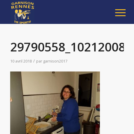
29790558_102120084
/
10 avril 2018
par
garnison2017