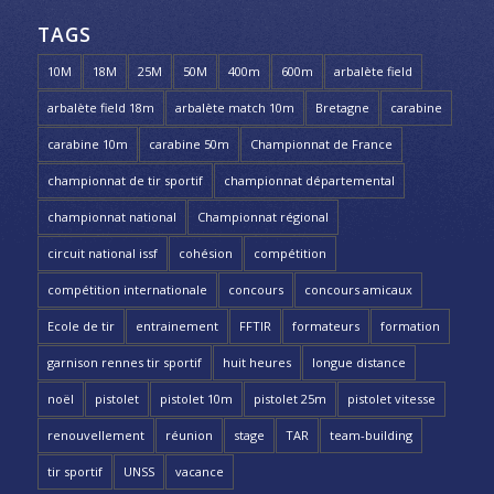
TAGS
10M
18M
25M
50M
400m
600m
arbalète field
arbalète field 18m
arbalète match 10m
Bretagne
carabine
carabine 10m
carabine 50m
Championnat de France
championnat de tir sportif
championnat départemental
championnat national
Championnat régional
circuit national issf
cohésion
compétition
compétition internationale
concours
concours amicaux
Ecole de tir
entrainement
FFTIR
formateurs
formation
garnison rennes tir sportif
huit heures
longue distance
noël
pistolet
pistolet 10m
pistolet 25m
pistolet vitesse
renouvellement
réunion
stage
TAR
team-building
tir sportif
UNSS
vacance