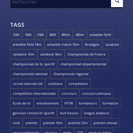
TAGS
10M
18M
25M
50M
400m
600m
arbalète field
arbalète field 18m
arbalète match 10m
Bretagne
carabine
carabine 10m
carabine 50m
Championnat de France
championnat de tir sportif
championnat départemental
championnat national
Championnat régional
circuit national issf
cohésion
compétition
compétition internationale
concours
concours amicaux
Ecole de tir
entrainement
FFTIR
formateurs
formation
garnison rennes tir sportif
huit heures
longue distance
noël
pistolet
pistolet 10m
pistolet 25m
pistolet vitesse
renouvellement
réunion
stage
TAR
team-building