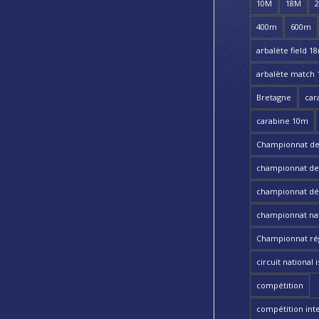
10M
18M
400m
600m
arbalète field 1
arbalète match
Bretagne
car
carabine 10m
Championnat de
championnat de t
championnat dé
championnat nat
Championnat ré
circuit national i
compétition
compétition int