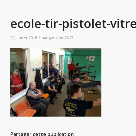
ecole-tir-pistolet-vitr
/
22 janvier 2018
par
garnison2017
Partager cette publication