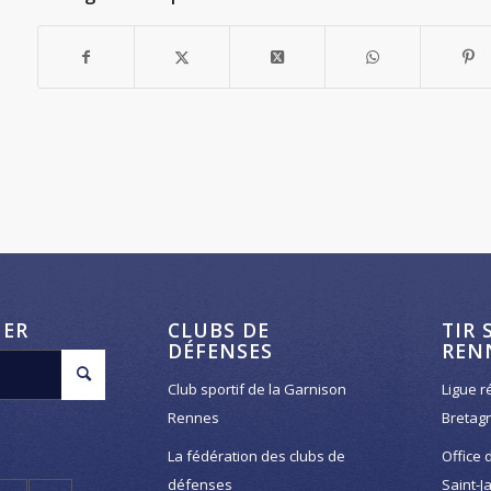
HER
CLUBS DE
TIR 
DÉFENSES
REN
Club sportif de la Garnison
Ligue r
Rennes
Bretag
La fédération des clubs de
Office 
défenses
Saint-J