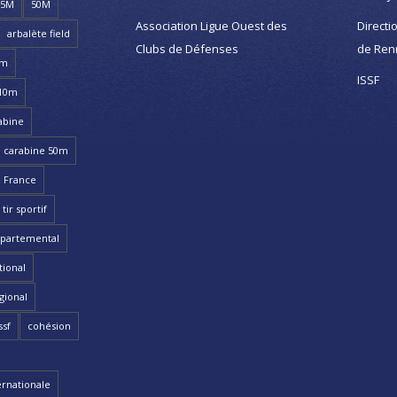
25M
50M
Association Ligue Ouest des
Directi
arbalète field
Clubs de Défenses
de Ren
8m
ISSF
 10m
abine
carabine 50m
 France
ir sportif
partemental
ional
gional
ssf
cohésion
ernationale