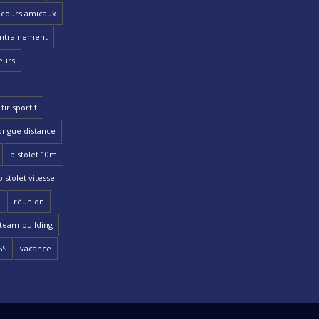
cours amicaux
ntrainement
eurs
tir sportif
ongue distance
pistolet 10m
pistolet vitesse
réunion
team-building
SS
vacance