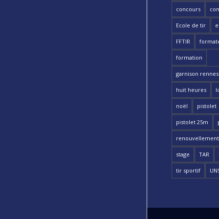
concours
con
Ecole de tir
e
FFTIR
format
formation
garnison rennes 
huit heures
l
noël
pistolet
pistolet 25m
renouvellement
stage
TAR
tir sportif
UN