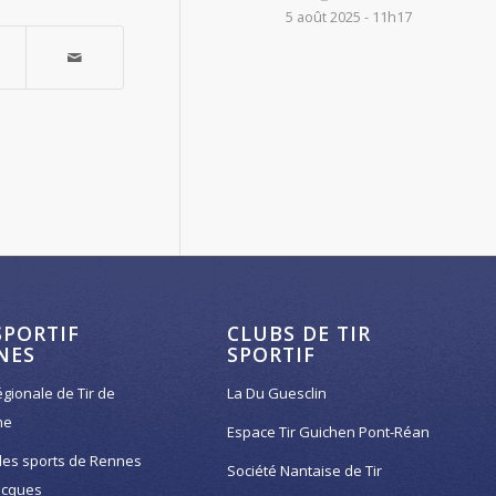
5 août 2025 - 11h17
SPORTIF
CLUBS DE TIR
NES
SPORTIF
égionale de Tir de
La Du Guesclin
ne
Espace Tir Guichen Pont-Réan
des sports de Rennes
Société Nantaise de Tir
acques