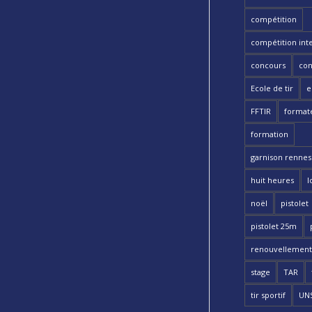
compétition
compétition int
concours
con
Ecole de tir
e
FFTIR
format
formation
garnison rennes 
huit heures
l
noël
pistolet
pistolet 25m
renouvellement
stage
TAR
tir sportif
UN