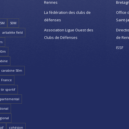
Rennes
Bretag
La fédération des clubs de
Office 
défenses
Saint-J
25M
50M
Association Ligue Ouest des
Directi
arbalète field
Clubs de Défenses
de Ren
8m
ISSF
 10m
abine
carabine 50m
 France
ir sportif
partemental
ional
gional
ssf
cohésion