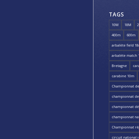
TAGS
10M
18M
400m
600m
arbalète field 1
arbalète match
Bretagne
car
carabine 10m
Championnat de
championnat de t
championnat dé
championnat nat
Championnat ré
circuit national i