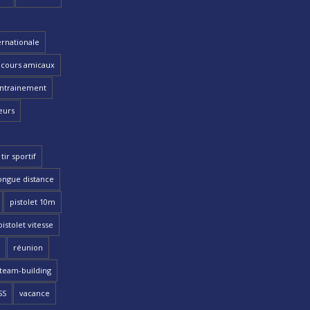
ernationale
cours amicaux
ntrainement
eurs
tir sportif
ongue distance
pistolet 10m
pistolet vitesse
réunion
team-building
SS
vacance