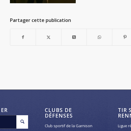
Partager cette publication
HER
CLUBS DE
TIR 
DÉFENSES
REN
Club sportif de la Garnison
Ligue r