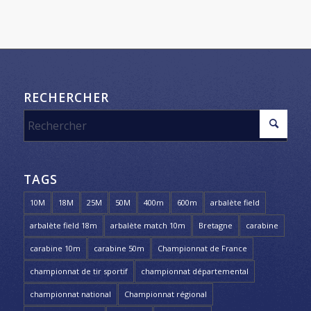
RECHERCHER
TAGS
10M
18M
25M
50M
400m
600m
arbalète field
arbalète field 18m
arbalète match 10m
Bretagne
carabine
carabine 10m
carabine 50m
Championnat de France
championnat de tir sportif
championnat départemental
championnat national
Championnat régional