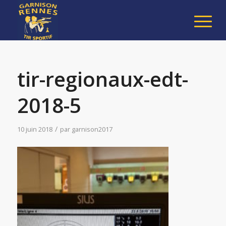
tir-regionaux-edt-
2018-5
/
10 juin 2018
par
garnison2017