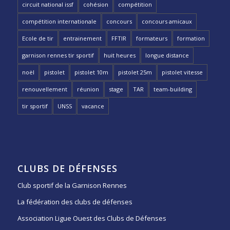
circuit national issf
cohésion
compétition
compétition internationale
concours
concours amicaux
Ecole de tir
entrainement
FFTIR
formateurs
formation
garnison rennes tir sportif
huit heures
longue distance
noël
pistolet
pistolet 10m
pistolet 25m
pistolet vitesse
renouvellement
réunion
stage
TAR
team-building
tir sportif
UNSS
vacance
CLUBS DE DÉFENSES
Club sportif de la Garnison Rennes
La fédération des clubs de défenses
Association Ligue Ouest des Clubs de Défenses