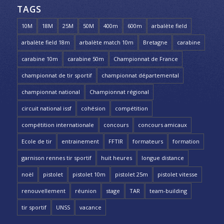
TAGS
10M
18M
25M
50M
400m
600m
arbalète field
arbalète field 18m
arbalète match 10m
Bretagne
carabine
carabine 10m
carabine 50m
Championnat de France
championnat de tir sportif
championnat départemental
championnat national
Championnat régional
circuit national issf
cohésion
compétition
compétition internationale
concours
concours amicaux
Ecole de tir
entrainement
FFTIR
formateurs
formation
garnison rennes tir sportif
huit heures
longue distance
noël
pistolet
pistolet 10m
pistolet 25m
pistolet vitesse
renouvellement
réunion
stage
TAR
team-building
tir sportif
UNSS
vacance