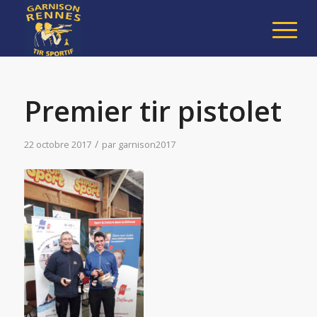
Premier tir pistolet
/
22 octobre 2017
par
garnison2017