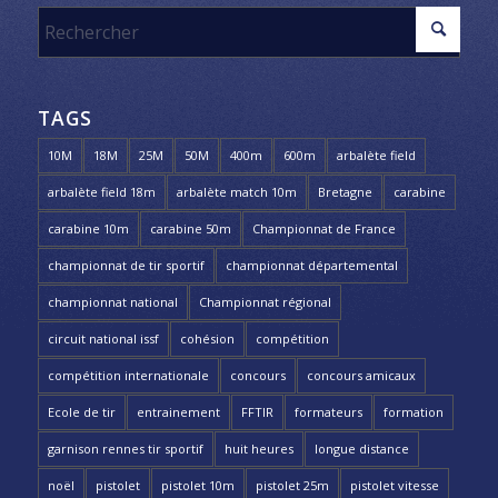
TAGS
10M
18M
25M
50M
400m
600m
arbalète field
arbalète field 18m
arbalète match 10m
Bretagne
carabine
carabine 10m
carabine 50m
Championnat de France
championnat de tir sportif
championnat départemental
championnat national
Championnat régional
circuit national issf
cohésion
compétition
compétition internationale
concours
concours amicaux
Ecole de tir
entrainement
FFTIR
formateurs
formation
garnison rennes tir sportif
huit heures
longue distance
noël
pistolet
pistolet 10m
pistolet 25m
pistolet vitesse