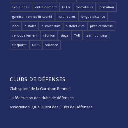
Ecole de tir
entrainement
FFTIR
formateurs
formation
garnison rennes tir sportif
huit heures
longue distance
noël
pistolet
pistolet 10m
pistolet 25m
pistolet vitesse
renouvellement
réunion
stage
TAR
team-building
tir sportif
UNSS
vacance
CLUBS DE DÉFENSES
Club sportif de la Garnison Rennes
La fédération des clubs de défenses
Association Ligue Ouest des Clubs de Défenses