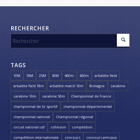
RECHERCHER
TAGS
10M
18M
25M
50M
400m
600m
arbalète field
arbalète field 18m
arbalète match 10m
Bretagne
carabine
carabine 10m
carabine 50m
Championnat de France
championnat de tir sportif
championnat départemental
championnat national
Championnat régional
circuit national issf
cohésion
compétition
compétition internationale
concours
concours amicaux