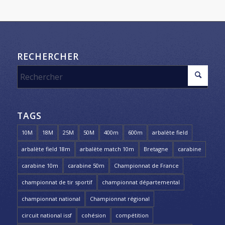
RECHERCHER
TAGS
10M
18M
25M
50M
400m
600m
arbalète field
arbalète field 18m
arbalète match 10m
Bretagne
carabine
carabine 10m
carabine 50m
Championnat de France
championnat de tir sportif
championnat départemental
championnat national
Championnat régional
circuit national issf
cohésion
compétition