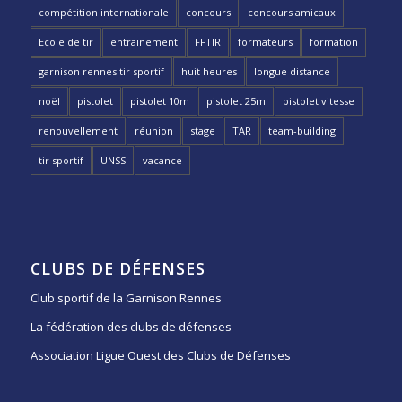
compétition internationale
concours
concours amicaux
Ecole de tir
entrainement
FFTIR
formateurs
formation
garnison rennes tir sportif
huit heures
longue distance
noël
pistolet
pistolet 10m
pistolet 25m
pistolet vitesse
renouvellement
réunion
stage
TAR
team-building
tir sportif
UNSS
vacance
CLUBS DE DÉFENSES
Club sportif de la Garnison Rennes
La fédération des clubs de défenses
Association Ligue Ouest des Clubs de Défenses