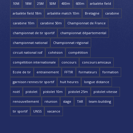
10M
18M
25M
50M
400m
600m
arbalète field
arbalète field 18m
arbalète match 10m
Bretagne
carabine
carabine 10m
carabine 50m
Championnat de France
championnat de tir sportif
championnat départemental
championnat national
Championnat régional
circuit national issf
cohésion
compétition
compétition internationale
concours
concours amicaux
Ecole de tir
entrainement
FFTIR
formateurs
formation
garnison rennes tir sportif
huit heures
longue distance
noël
pistolet
pistolet 10m
pistolet 25m
pistolet vitesse
renouvellement
réunion
stage
TAR
team-building
tir sportif
UNSS
vacance