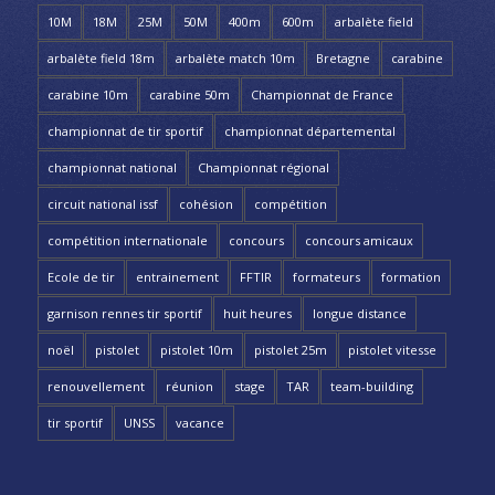
10M
18M
25M
50M
400m
600m
arbalète field
arbalète field 18m
arbalète match 10m
Bretagne
carabine
carabine 10m
carabine 50m
Championnat de France
championnat de tir sportif
championnat départemental
championnat national
Championnat régional
circuit national issf
cohésion
compétition
compétition internationale
concours
concours amicaux
Ecole de tir
entrainement
FFTIR
formateurs
formation
garnison rennes tir sportif
huit heures
longue distance
noël
pistolet
pistolet 10m
pistolet 25m
pistolet vitesse
renouvellement
réunion
stage
TAR
team-building
tir sportif
UNSS
vacance