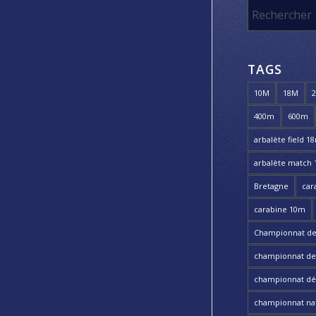
TAGS
10M
18M
400m
600m
arbalète field 1
arbalète match
Bretagne
car
carabine 10m
Championnat de
championnat de t
championnat dé
championnat nat