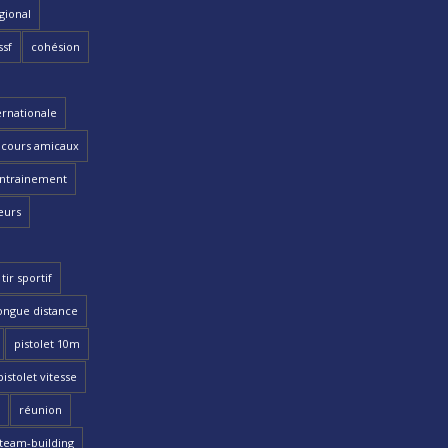
gional
ssf
cohésion
ernationale
cours amicaux
ntrainement
eurs
tir sportif
ongue distance
pistolet 10m
pistolet vitesse
réunion
team-building