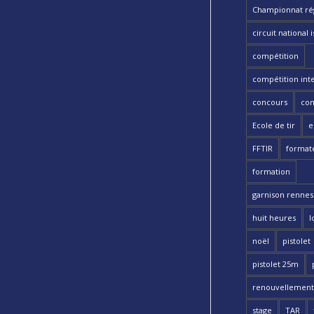
Championnat ré
circuit national i
compétition
compétition int
concours
con
Ecole de tir
e
FFTIR
format
formation
garnison rennes 
huit heures
l
noël
pistolet
pistolet 25m
renouvellement
stage
TAR