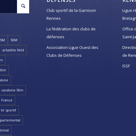
Club sportif de la Garnison
Ligue r
Rennes
Bretag
La fédération des clubs de
Office 
défenses
Saint-J
25M
50M
Association Ligue Ouest des
Directi
arbalète field
Clubs de Défenses
de Ren
8m
ISSF
 10m
abine
carabine 50m
 France
ir sportif
partemental
ional