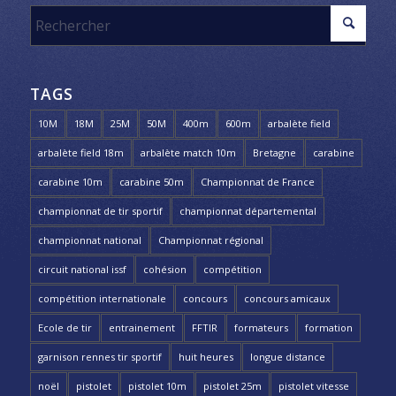
TAGS
10M
18M
25M
50M
400m
600m
arbalète field
arbalète field 18m
arbalète match 10m
Bretagne
carabine
carabine 10m
carabine 50m
Championnat de France
championnat de tir sportif
championnat départemental
championnat national
Championnat régional
circuit national issf
cohésion
compétition
compétition internationale
concours
concours amicaux
Ecole de tir
entrainement
FFTIR
formateurs
formation
garnison rennes tir sportif
huit heures
longue distance
noël
pistolet
pistolet 10m
pistolet 25m
pistolet vitesse