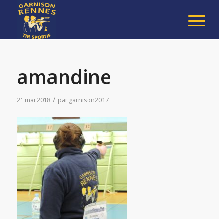
amandine
/
21 mai 2018
par
garnison2017