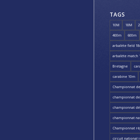
TAGS
10M
18M
400m
600m
arbalète field 1
arbalète match
Bretagne
car
carabine 10m
Championnat de
championnat de t
championnat dé
championnat nat
Championnat ré
circuit national i