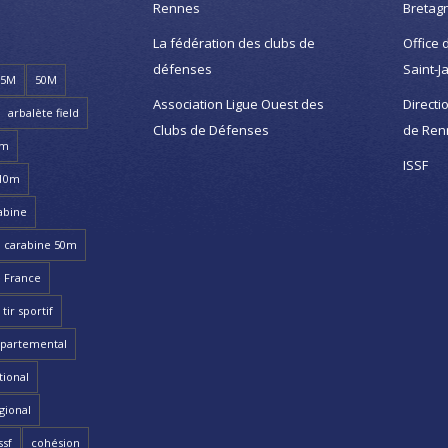
Rennes
Bretag
La fédération des clubs de
Office 
défenses
Saint-J
25M
50M
Association Ligue Ouest des
Directi
arbalète field
Clubs de Défenses
de Ren
8m
ISSF
 10m
abine
carabine 50m
 France
ir sportif
partemental
ional
gional
ssf
cohésion