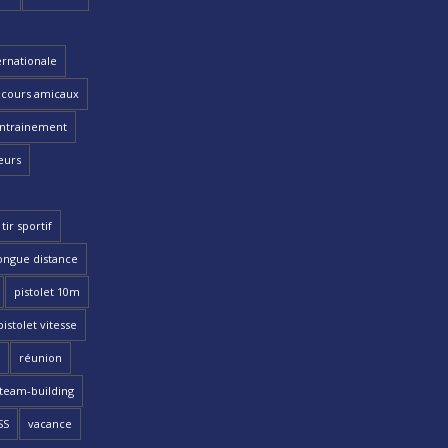
ernationale
cours amicaux
ntrainement
eurs
tir sportif
ongue distance
pistolet 10m
pistolet vitesse
réunion
team-building
SS
vacance