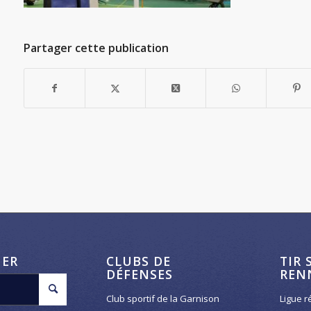
Partager cette publication
HER
CLUBS DE
TIR 
DÉFENSES
REN
Club sportif de la Garnison
Ligue r