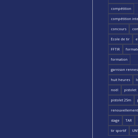
compétition
compétition int
concours
con
Ecole de tir
e
FFTIR
format
formation
garnison rennes 
huit heures
l
noël
pistolet
pistolet 25m
renouvellement
stage
TAR
tir sportif
UN