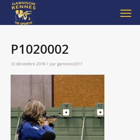
P1020002
/
12 décembre 2018
par
garnison2017