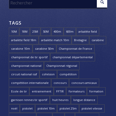
TAGS
10M
18M
25M
50M
400m
600m
arbalète field
arbalète field 18m
arbalète match 10m
Bretagne
carabine
carabine 10m
carabine 50m
Championnat de France
championnat de tir sportif
championnat départemental
championnat national
Championnat régional
circuit national issf
cohésion
compétition
compétition internationale
concours
concours amicaux
Ecole de tir
entrainement
FFTIR
formateurs
formation
garnison rennes tir sportif
huit heures
longue distance
noël
pistolet
pistolet 10m
pistolet 25m
pistolet vitesse