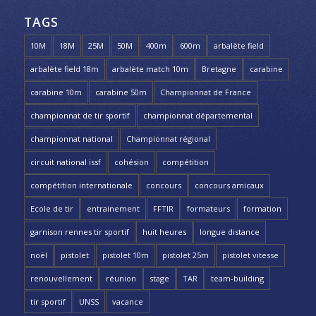
TAGS
10M
18M
25M
50M
400m
600m
arbalète field
arbalète field 18m
arbalète match 10m
Bretagne
carabine
carabine 10m
carabine 50m
Championnat de France
championnat de tir sportif
championnat départemental
championnat national
Championnat régional
circuit national issf
cohésion
compétition
compétition internationale
concours
concours amicaux
Ecole de tir
entrainement
FFTIR
formateurs
formation
garnison rennes tir sportif
huit heures
longue distance
noël
pistolet
pistolet 10m
pistolet 25m
pistolet vitesse
renouvellement
réunion
stage
TAR
team-building
tir sportif
UNSS
vacance