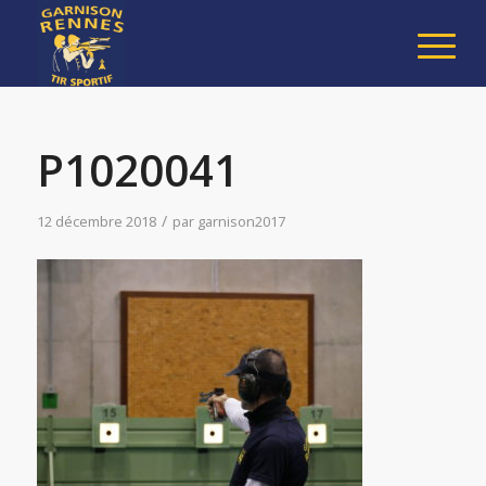
P1020041
/
12 décembre 2018
par
garnison2017