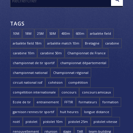
TAGS
10M
18M
25M
50M
400m
600m
arbalète field
arbalète field 18m
arbalète match 10m
Bretagne
carabine
carabine 10m
carabine 50m
Championnat de France
championnat de tir sportif
championnat départemental
championnat national
Championnat régional
circuit national issf
cohésion
compétition
compétition internationale
concours
concours amicaux
Ecole de tir
entrainement
FFTIR
formateurs
formation
garnison rennes tir sportif
huit heures
longue distance
noël
pistolet
pistolet 10m
pistolet 25m
pistolet vitesse
renouvellement
réunion
stage
TAR
team-building