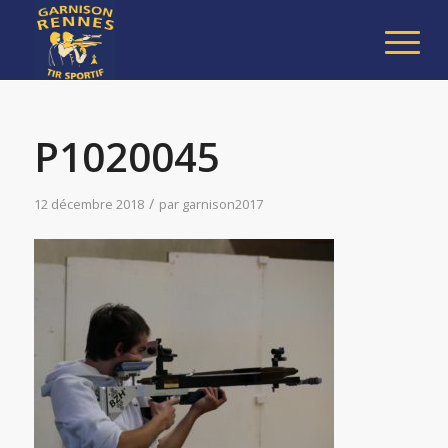
P1020045
/
12 décembre 2018
par
garnison2017