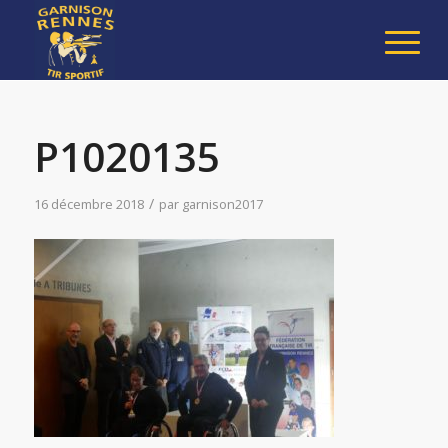
P1020135
/
16 décembre 2018
par
garnison2017