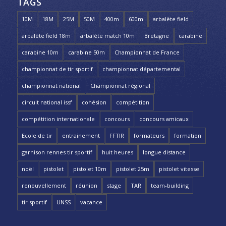
TAGS
10M
18M
25M
50M
400m
600m
arbalète field
arbalète field 18m
arbalète match 10m
Bretagne
carabine
carabine 10m
carabine 50m
Championnat de France
championnat de tir sportif
championnat départemental
championnat national
Championnat régional
circuit national issf
cohésion
compétition
compétition internationale
concours
concours amicaux
Ecole de tir
entrainement
FFTIR
formateurs
formation
garnison rennes tir sportif
huit heures
longue distance
noël
pistolet
pistolet 10m
pistolet 25m
pistolet vitesse
renouvellement
réunion
stage
TAR
team-building
tir sportif
UNSS
vacance