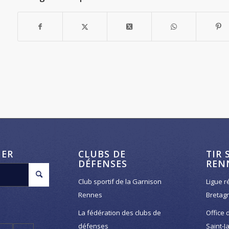
HER
CLUBS DE
TIR 
DÉFENSES
REN
Club sportif de la Garnison
Ligue r
Rennes
Bretag
La fédération des clubs de
Office 
défenses
Saint-J