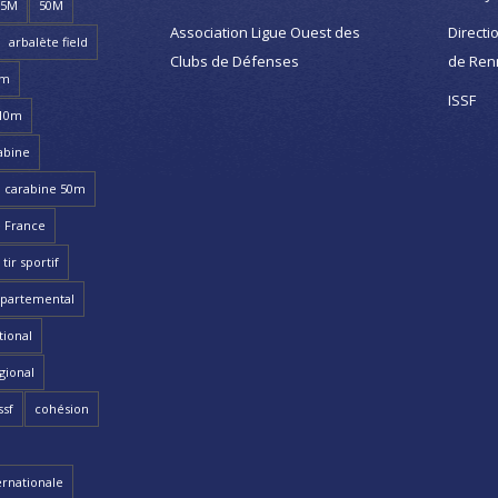
25M
50M
Association Ligue Ouest des
Directi
arbalète field
Clubs de Défenses
de Ren
8m
ISSF
 10m
abine
carabine 50m
 France
ir sportif
partemental
ional
gional
ssf
cohésion
ernationale