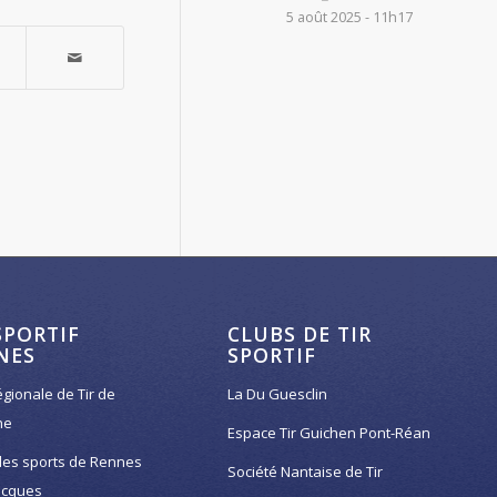
5 août 2025 - 11h17
SPORTIF
CLUBS DE TIR
NES
SPORTIF
égionale de Tir de
La Du Guesclin
ne
Espace Tir Guichen Pont-Réan
des sports de Rennes
Société Nantaise de Tir
acques