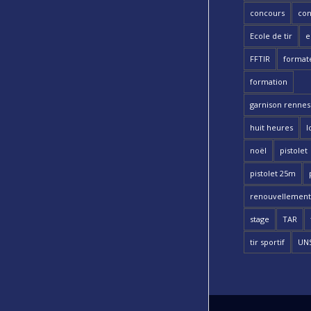
concours
con
Ecole de tir
e
FFTIR
format
formation
garnison rennes 
huit heures
l
noël
pistolet
pistolet 25m
renouvellement
stage
TAR
tir sportif
UN