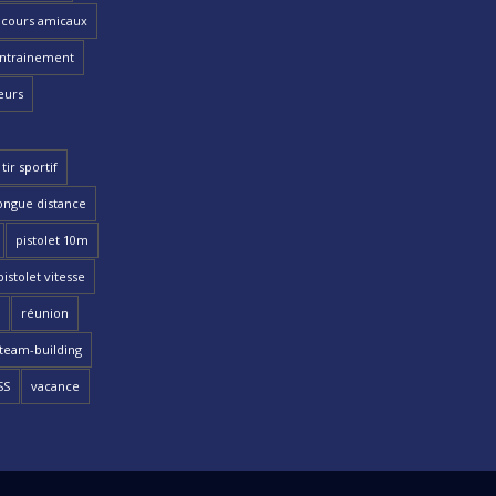
cours amicaux
ntrainement
eurs
tir sportif
ongue distance
pistolet 10m
pistolet vitesse
réunion
team-building
SS
vacance