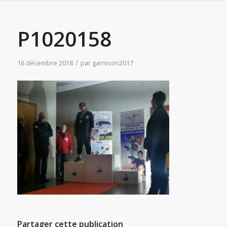
P1020158
/
16 décembre 2018
par
garnison2017
Partager cette publication