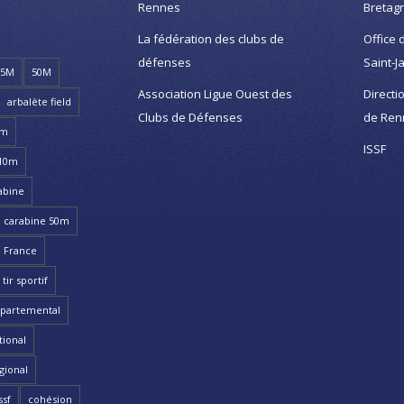
Rennes
Bretag
La fédération des clubs de
Office 
défenses
Saint-J
25M
50M
Association Ligue Ouest des
Directi
arbalète field
Clubs de Défenses
de Ren
8m
ISSF
 10m
abine
carabine 50m
 France
ir sportif
partemental
ional
gional
ssf
cohésion