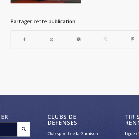
Partager cette publication
HER
CLUBS DE
TIR 
DÉFENSES
REN
Club sportif de la Garnison
Ligue r