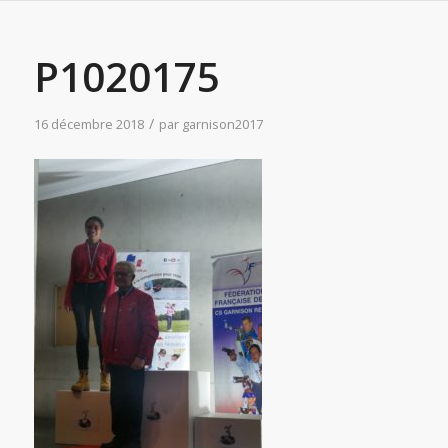
P1020175
/
16 décembre 2018
par
garnison2017