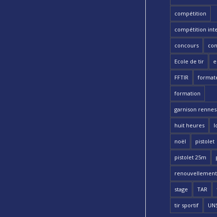
compétition
compétition int
concours
con
Ecole de tir
e
FFTIR
format
formation
garnison rennes 
huit heures
l
noël
pistolet
pistolet 25m
renouvellement
stage
TAR
tir sportif
UN