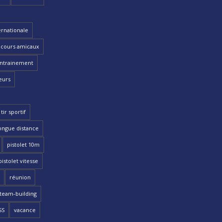
ernationale
cours amicaux
ntrainement
eurs
tir sportif
ongue distance
pistolet 10m
pistolet vitesse
réunion
team-building
SS
vacance