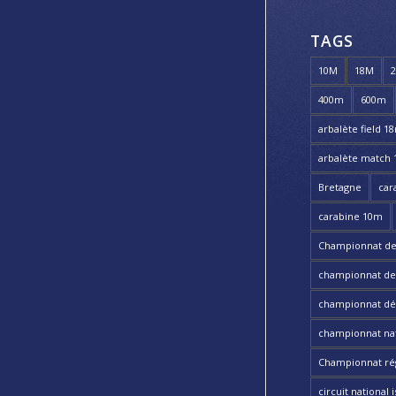
TAGS
10M
18M
400m
600m
arbalète field 1
arbalète match
Bretagne
car
carabine 10m
Championnat de
championnat de t
championnat dé
championnat nat
Championnat ré
circuit national i