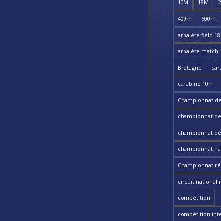
10M
18M
400m
600m
arbalète field 1
arbalète match
Bretagne
car
carabine 10m
Championnat de
championnat de t
championnat dé
championnat nat
Championnat ré
circuit national i
compétition
compétition int