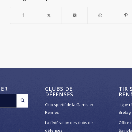
HER
CLUBS DE
TIR 
DÉFENSES
REN
Club sportif de la Garnison
Ligue r
Rennes
Bretag
La fédération des clubs de
Office 
défenses
Saint-J