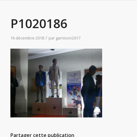
P1020186
/
16 décembre 2018
par
garnison2017
Partager cette publication