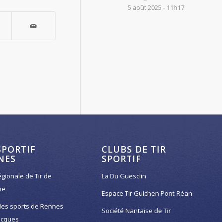
5 août 2025 - 11h17
SPORTIF
CLUBS DE TIR
NES
SPORTIF
égionale de Tir de
La Du Guesclin
ne
Espace Tir Guichen Pont-Réan
des sports de Rennes
Société Nantaise de Tir
acques