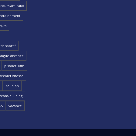
cours amicaux
ntrainement
eurs
tir sportif
ongue distance
pistolet 10m
pistolet vitesse
réunion
team-building
SS
vacance