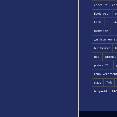
concours
con
Ecole de tir
e
FFTIR
format
formation
garnison rennes 
huit heures
l
noël
pistolet
pistolet 25m
renouvellement
stage
TAR
tir sportif
UN