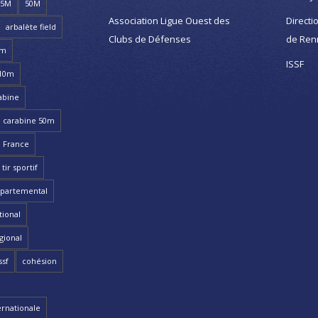
25M
50M
Association Ligue Ouest des
Directi
arbalète field
Clubs de Défenses
de Ren
8m
ISSF
 10m
abine
carabine 50m
 France
ir sportif
partemental
ional
gional
ssf
cohésion
ernationale