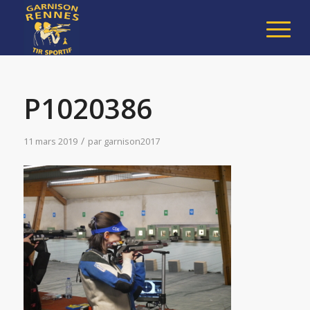
P1020386
/
11 mars 2019
par
garnison2017