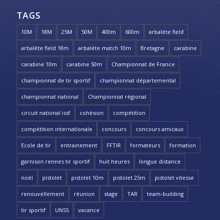
TAGS
10M
18M
25M
50M
400m
600m
arbalète field
arbalète field 18m
arbalète match 10m
Bretagne
carabine
carabine 10m
carabine 50m
Championnat de France
championnat de tir sportif
championnat départemental
championnat national
Championnat régional
circuit national issf
cohésion
compétition
compétition internationale
concours
concours amicaux
Ecole de tir
entrainement
FFTIR
formateurs
formation
garnison rennes tir sportif
huit heures
longue distance
noël
pistolet
pistolet 10m
pistolet 25m
pistolet vitesse
renouvellement
réunion
stage
TAR
team-building
tir sportif
UNSS
vacance