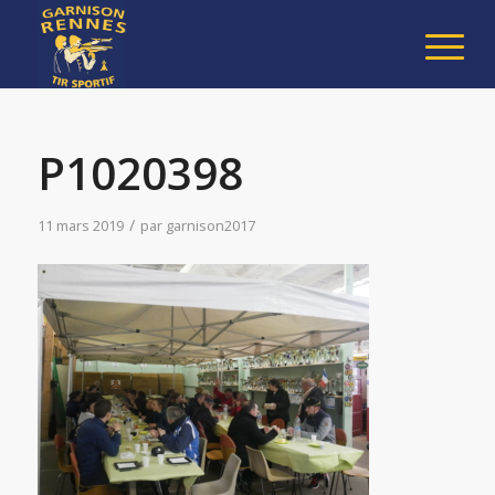
P1020398
/
11 mars 2019
par
garnison2017