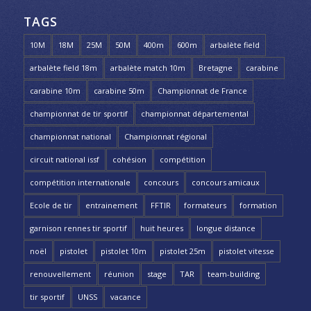
TAGS
10M
18M
25M
50M
400m
600m
arbalète field
arbalète field 18m
arbalète match 10m
Bretagne
carabine
carabine 10m
carabine 50m
Championnat de France
championnat de tir sportif
championnat départemental
championnat national
Championnat régional
circuit national issf
cohésion
compétition
compétition internationale
concours
concours amicaux
Ecole de tir
entrainement
FFTIR
formateurs
formation
garnison rennes tir sportif
huit heures
longue distance
noël
pistolet
pistolet 10m
pistolet 25m
pistolet vitesse
renouvellement
réunion
stage
TAR
team-building
tir sportif
UNSS
vacance