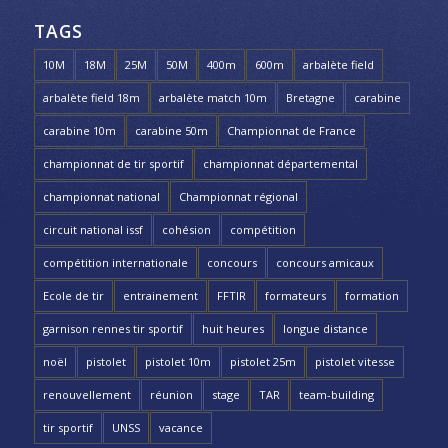
TAGS
10M
18M
25M
50M
400m
600m
arbalète field
arbalète field 18m
arbalète match 10m
Bretagne
carabine
carabine 10m
carabine 50m
Championnat de France
championnat de tir sportif
championnat départemental
championnat national
Championnat régional
circuit national issf
cohésion
compétition
compétition internationale
concours
concours amicaux
Ecole de tir
entrainement
FFTIR
formateurs
formation
garnison rennes tir sportif
huit heures
longue distance
noël
pistolet
pistolet 10m
pistolet 25m
pistolet vitesse
renouvellement
réunion
stage
TAR
team-building
tir sportif
UNSS
vacance