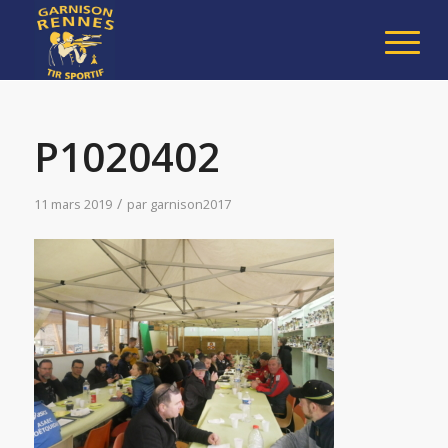
P1020402
/
11 mars 2019
par
garnison2017