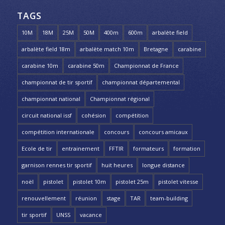
TAGS
10M
18M
25M
50M
400m
600m
arbalète field
arbalète field 18m
arbalète match 10m
Bretagne
carabine
carabine 10m
carabine 50m
Championnat de France
championnat de tir sportif
championnat départemental
championnat national
Championnat régional
circuit national issf
cohésion
compétition
compétition internationale
concours
concours amicaux
Ecole de tir
entrainement
FFTIR
formateurs
formation
garnison rennes tir sportif
huit heures
longue distance
noël
pistolet
pistolet 10m
pistolet 25m
pistolet vitesse
renouvellement
réunion
stage
TAR
team-building
tir sportif
UNSS
vacance