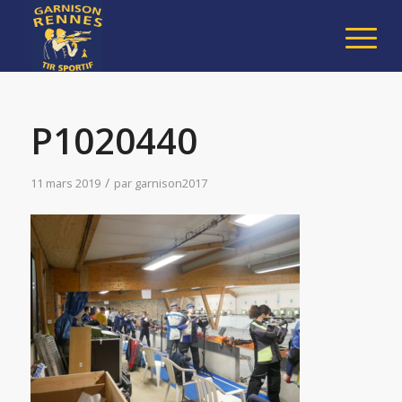
P1020440
/
11 mars 2019
par
garnison2017