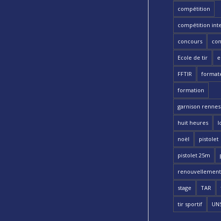
compétition
compétition int
concours
con
Ecole de tir
e
FFTIR
format
formation
garnison rennes 
huit heures
l
noël
pistolet
pistolet 25m
renouvellement
stage
TAR
tir sportif
UN