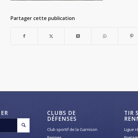
Partager cette publication
HER
CLUBS DE
TIR 
DÉFENSES
REN
Club sportif de la Garnison
Ligue r
Rennes
Bretag