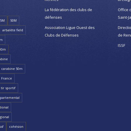
La fédération des clubs de
Office 
défenses
Saint-J
25M
50M
Association Ligue Ouest des
Directi
arbalète field
Clubs de Défenses
de Ren
8m
ISSF
 10m
abine
carabine 50m
 France
ir sportif
partemental
ional
gional
ssf
cohésion