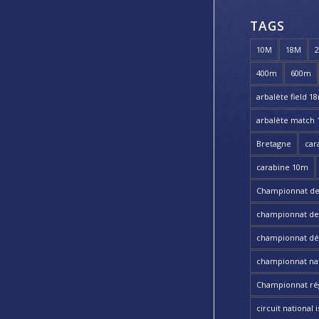
TAGS
10M
18M
400m
600m
arbalète field 1
arbalète match
Bretagne
car
carabine 10m
Championnat de
championnat de t
championnat dé
championnat nat
Championnat ré
circuit national i