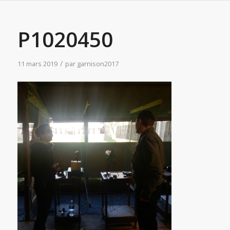
P1020450
/
11 mars 2019
par
garnison2017