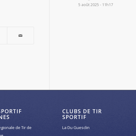
5 août 2025 - 11h17
SPORTIF
CLUBS DE TIR
NES
SPORTIF
égionale de Tir de
La Du Guesclin
ne