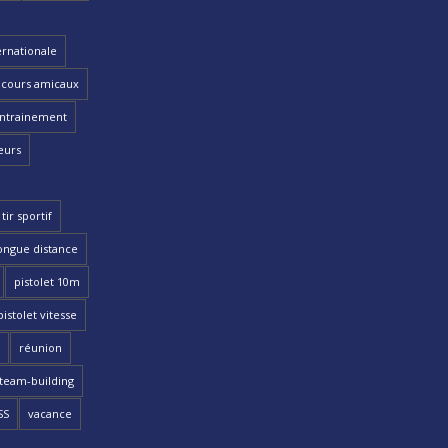
ernationale
cours amicaux
ntrainement
eurs
tir sportif
ongue distance
pistolet 10m
pistolet vitesse
réunion
team-building
SS
vacance