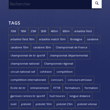
TAGS
10M
18M
25M
50M
400m
600m
arbalète field
arbalète field 18m
arbalète match 10m
Bretagne
carabine
carabine 10m
carabine 50m
Championnat de France
championnat de tir sportif
championnat départemental
championnat national
Championnat régional
circuit national issf
cohésion
compétition
compétition internationale
concours
concours amicaux
Ecole de tir
entrainement
FFTIR
formateurs
formation
garnison rennes tir sportif
huit heures
longue distance
noël
pistolet
pistolet 10m
pistolet 25m
pistolet vitesse