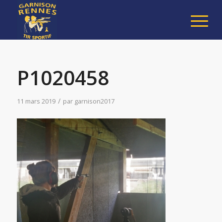
P1020458
/
11 mars 2019
par
garnison2017