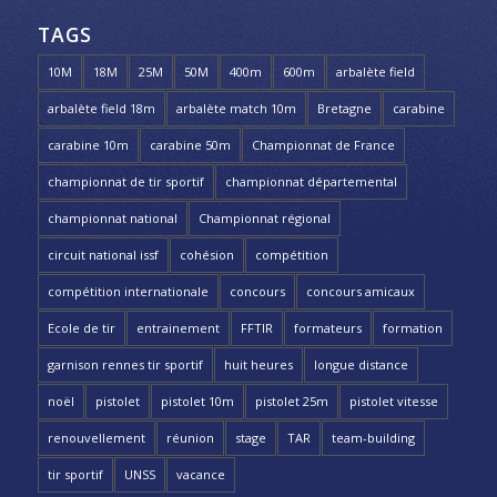
TAGS
10M
18M
25M
50M
400m
600m
arbalète field
arbalète field 18m
arbalète match 10m
Bretagne
carabine
carabine 10m
carabine 50m
Championnat de France
championnat de tir sportif
championnat départemental
championnat national
Championnat régional
circuit national issf
cohésion
compétition
compétition internationale
concours
concours amicaux
Ecole de tir
entrainement
FFTIR
formateurs
formation
garnison rennes tir sportif
huit heures
longue distance
noël
pistolet
pistolet 10m
pistolet 25m
pistolet vitesse
renouvellement
réunion
stage
TAR
team-building
tir sportif
UNSS
vacance