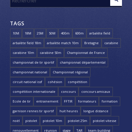
TAGS
10M
18M
25M
50M
400m
600m
arbalète field
arbalète field 18m
arbalète match 10m
Bretagne
carabine
carabine 10m
carabine 50m
Championnat de France
championnat de tir sportif
championnat départemental
championnat national
Championnat régional
circuit national issf
cohésion
compétition
compétition internationale
concours
concours amicaux
Ecole de tir
entrainement
FFTIR
formateurs
formation
garnison rennes tir sportif
huit heures
longue distance
noël
pistolet
pistolet 10m
pistolet 25m
pistolet vitesse
renouvellement
réunion
stage
TAR
team-building