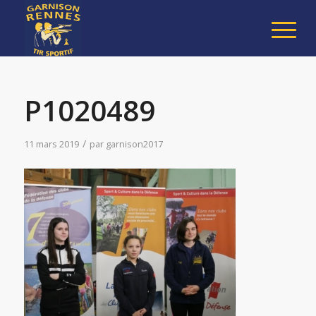
P1020489
/
11 mars 2019
par
garnison2017