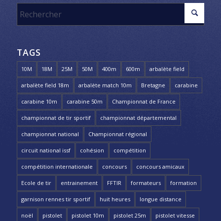
TAGS
10M
18M
25M
50M
400m
600m
arbalète field
arbalète field 18m
arbalète match 10m
Bretagne
carabine
carabine 10m
carabine 50m
Championnat de France
championnat de tir sportif
championnat départemental
championnat national
Championnat régional
circuit national issf
cohésion
compétition
compétition internationale
concours
concours amicaux
Ecole de tir
entrainement
FFTIR
formateurs
formation
garnison rennes tir sportif
huit heures
longue distance
noël
pistolet
pistolet 10m
pistolet 25m
pistolet vitesse