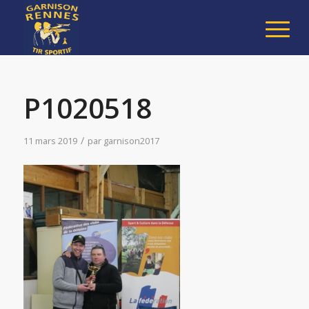
P1020518
/
11 mars 2019
par
garnison2017