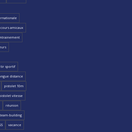
ernationale
cours amicaux
ntrainement
eurs
tir sportif
ongue distance
pistolet 10m
pistolet vitesse
réunion
team-building
SS
vacance