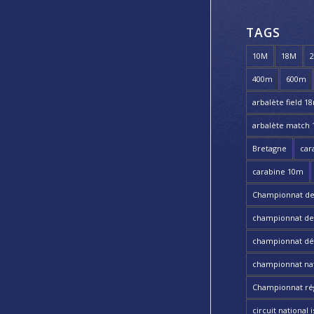
TAGS
10M
18M
400m
600m
arbalète field 1
arbalète match
Bretagne
car
carabine 10m
Championnat de
championnat de t
championnat dé
championnat nat
Championnat ré
circuit national i