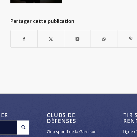
Partager cette publication
HER
CLUBS DE
TIR 
DÉFENSES
REN
Club sportif de la Garnison
Ligue r