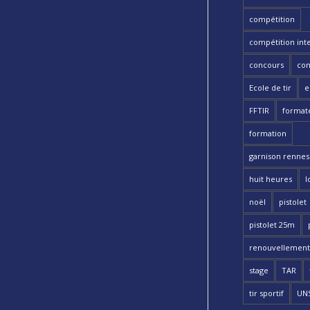
compétition
compétition int
concours
con
Ecole de tir
e
FFTIR
format
formation
garnison rennes 
huit heures
l
noël
pistolet
pistolet 25m
renouvellement
stage
TAR
tir sportif
UN