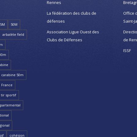
Rennes
Bretag
La fédération des clubs de
Office 
défenses
Saint-J
25M
50M
Association Ligue Ouest des
Directi
arbalète field
Clubs de Défenses
de Ren
8m
ISSF
 10m
abine
carabine 50m
 France
ir sportif
partemental
ional
gional
ssf
cohésion