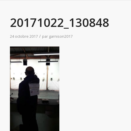
20171022_130848
/
24 octobre 2017
par
garnison2017