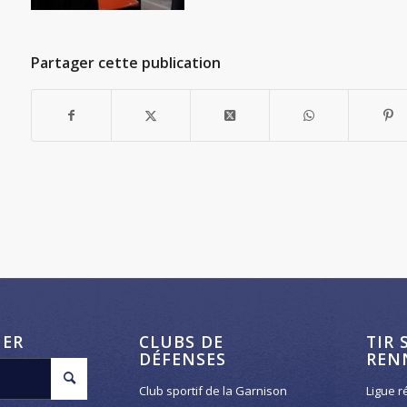
Partager cette publication
HER
CLUBS DE
TIR 
DÉFENSES
REN
Club sportif de la Garnison
Ligue r