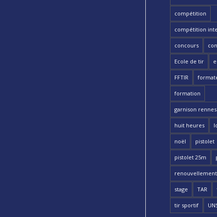
compétition
compétition int
concours
con
Ecole de tir
e
FFTIR
format
formation
garnison rennes 
huit heures
l
noël
pistolet
pistolet 25m
renouvellement
stage
TAR
tir sportif
UN