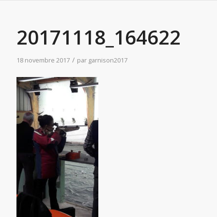
20171118_164622
/
18 novembre 2017
par
garnison2017