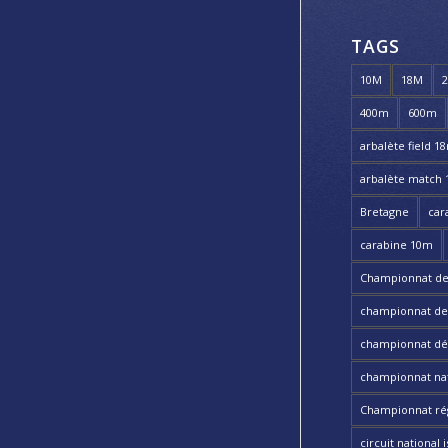
TAGS
10M
18M
400m
600m
arbalète field 1
arbalète match
Bretagne
car
carabine 10m
Championnat de
championnat de t
championnat dé
championnat nat
Championnat ré
circuit national i