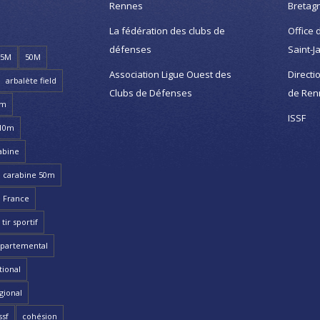
Rennes
Bretag
La fédération des clubs de
Office 
défenses
Saint-J
25M
50M
Association Ligue Ouest des
Directi
arbalète field
Clubs de Défenses
de Ren
8m
ISSF
 10m
abine
carabine 50m
 France
ir sportif
partemental
ional
gional
ssf
cohésion