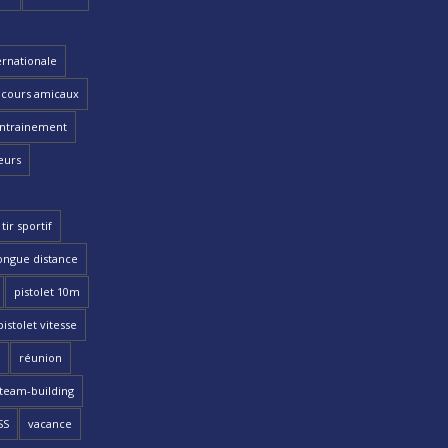
ernationale
cours amicaux
ntrainement
eurs
tir sportif
ongue distance
pistolet 10m
pistolet vitesse
réunion
team-building
SS
vacance