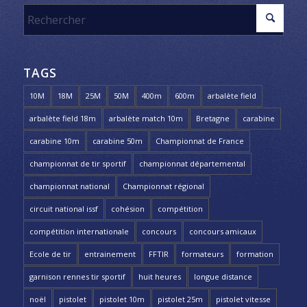
TAGS
10M
18M
25M
50M
400m
600m
arbalète field
arbalète field 18m
arbalète match 10m
Bretagne
carabine
carabine 10m
carabine 50m
Championnat de France
championnat de tir sportif
championnat départemental
championnat national
Championnat régional
circuit national issf
cohésion
compétition
compétition internationale
concours
concours amicaux
Ecole de tir
entrainement
FFTIR
formateurs
formation
garnison rennes tir sportif
huit heures
longue distance
noël
pistolet
pistolet 10m
pistolet 25m
pistolet vitesse