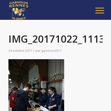
IMG_20171022_11134
/
24 octobre 2017
par
garnison2017